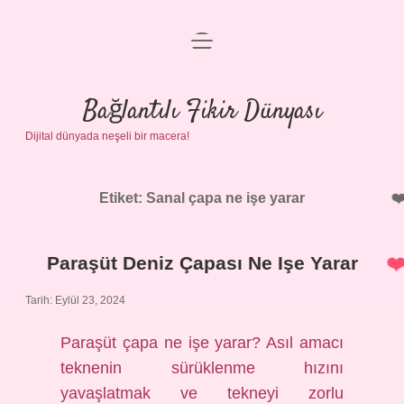
menüyü
Anasayfa
aç
Gizlilik Politikası
Bağlantılı Fikir Dünyası
Dijital dünyada neşeli bir macera!
Yasal Uyarı
Hakkımızda
Etiket:
Sanal çapa ne işe yarar
Paraşüt Deniz Çapası Ne Işe Yarar
Tarih: Eylül 23, 2024
Paraşüt çapa ne işe yarar? Asıl amacı
teknenin sürüklenme hızını
yavaşlatmak ve tekneyi zorlu