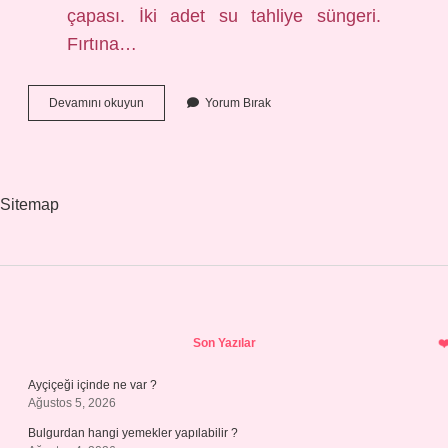
çapası. İki adet su tahliye süngeri.
Fırtına…
Paraşüt
Devamını okuyun
Yorum Bırak
Deniz
Çapası
Ne
Işe
Yarar
Sitemap
Sidebar
Son Yazılar
Ayçiçeği içinde ne var ?
Ağustos 5, 2026
Bulgurdan hangi yemekler yapılabilir ?