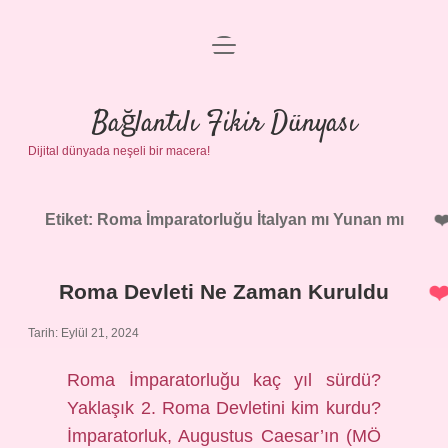
menüyü
Anasayfa
aç
Gizlilik Politikası
Bağlantılı Fikir Dünyası
Dijital dünyada neşeli bir macera!
Yasal Uyarı
Hakkımızda
Etiket:
Roma İmparatorluğu İtalyan mı Yunan mı
Roma Devleti Ne Zaman Kuruldu
Tarih: Eylül 21, 2024
Roma İmparatorluğu kaç yıl sürdü?
Yaklaşık 2. Roma Devletini kim kurdu?
İmparatorluk, Augustus Caesar’ın (MÖ