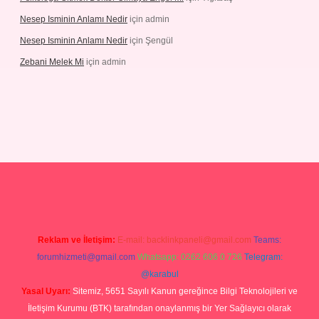
Nesep Isminin Anlamı Nedir
için
admin
Nesep Isminin Anlamı Nedir
için
Şengül
Zebani Melek Mi
için
admin
s://ilbetgir.net/
betexper yeni giriş
Reklam ve İletişim:
E-mail:
backlinkpaneli@gmail.com
Teams:
forumhizmeti@gmail.com
Whatsapp: 0262 606 0 726
Telegram:
@karabul
Yasal Uyarı:
Sitemiz, 5651 Sayılı Kanun gereğince Bilgi Teknolojileri ve
İletişim Kurumu (BTK) tarafından onaylanmış bir Yer Sağlayıcı olarak