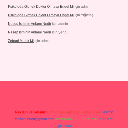
Psikoloğa Gitmek Doktor Olmaya Engel Mi
için
admin
Psikoloğa Gitmek Doktor Olmaya Engel Mi
için
Yiğitbaş
Nesep Isminin Anlamı Nedir
için
admin
Nesep Isminin Anlamı Nedir
için
Şengül
Zebani Melek Mi
için
admin
ş
Reklam ve İletişim:
E-mail:
backlinkpaneli@gmail.com
Teams:
forumhizmeti@gmail.com
Whatsapp: 0262 606 0 726
Telegram:
@karabul