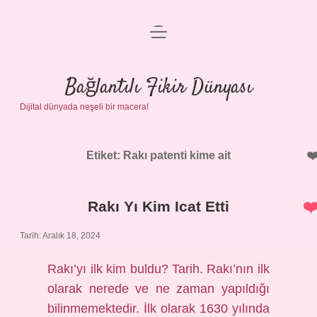
menüyü
Anasayfa
aç
Gizlilik Politikası
Bağlantılı Fikir Dünyası
Dijital dünyada neşeli bir macera!
Yasal Uyarı
Hakkımızda
Etiket:
Rakı patenti kime ait
Rakı Yı Kim Icat Etti
Tarih: Aralık 18, 2024
Rakı’yı ilk kim buldu? Tarih. Rakı’nın ilk
olarak nerede ve ne zaman yapıldığı
bilinmemektedir. İlk olarak 1630 yılında