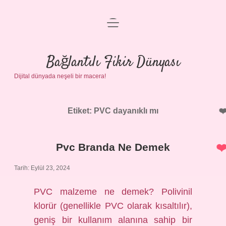
menüyü
Anasayfa
aç
Gizlilik Politikası
Bağlantılı Fikir Dünyası
Dijital dünyada neşeli bir macera!
Yasal Uyarı
Hakkımızda
Etiket:
PVC dayanıklı mı
Pvc Branda Ne Demek
Tarih: Eylül 23, 2024
PVC malzeme ne demek? Polivinil
klorür (genellikle PVC olarak kısaltılır),
geniş bir kullanım alanına sahip bir