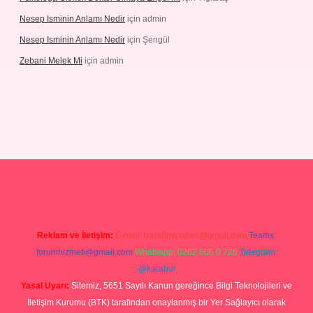
Nesep Isminin Anlamı Nedir
için
admin
Nesep Isminin Anlamı Nedir
için
Şengül
Zebani Melek Mi
için
admin
s://ilbetgir.net/
betexper yeni giriş
Reklam ve İletişim:
E-mail:
backlinkpaneli@gmail.com
Teams:
forumhizmeti@gmail.com
Whatsapp: 0262 606 0 726
Telegram:
@karabul
Yasal Uyarı:
Sitemiz, 5651 Sayılı Kanun gereğince Bilgi Teknolojileri ve
İletişim Kurumu (BTK) tarafından onaylanmış bir Yer Sağlayıcı olarak