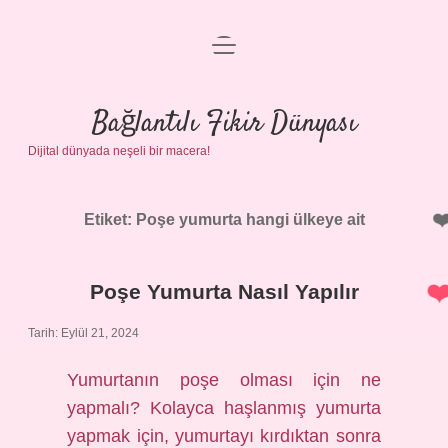
menüyü
Anasayfa
aç
Gizlilik Politikası
Bağlantılı Fikir Dünyası
Dijital dünyada neşeli bir macera!
Yasal Uyarı
Hakkımızda
Etiket:
Poşe yumurta hangi ülkeye ait
Poşe Yumurta Nasıl Yapılır
Tarih: Eylül 21, 2024
Yumurtanın poşe olması için ne
yapmalı? Kolayca haşlanmış yumurta
yapmak için, yumurtayı kırdıktan sonra