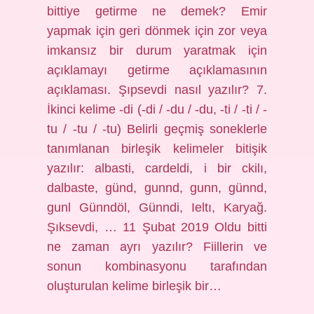
bittiye getirme ne demek? Emir
yapmak için geri dönmek için zor veya
imkansız bir durum yaratmak için
açıklamayı getirme açıklamasının
açıklaması. Şıpsevdi nasıl yazılır? 7.
İkinci kelime -di (-di / -du / -du, -ti / -ti / -
tu / -tu / -tu) Belirli geçmiş soneklerle
tanımlanan birleşik kelimeler bitişik
yazılır: albasti, cardeldi, i bir ckilı,
dalbaste, günd, gunnd, gunn, günnd,
gunl Günndöl, Günndi, Ieltı, Karyağ.
Şıksevdi, … 11 Şubat 2019 Oldu bitti
ne zaman ayrı yazılır? Fiillerin ve
sonun kombinasyonu tarafından
oluşturulan kelime birleşik bir…