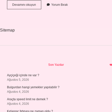
Oldu
Devamını okuyun
Yorum Bırak
Bittiye
Getirmek
Nasıl
Sitemap
Sidebar
Son Yazılar
Ayçiçeği içinde ne var ?
Ağustos 5, 2026
Bulgurdan hangi yemekler yapılabilir ?
Ağustos 4, 2026
Araçta speed limit ne demek ?
Ağustos 4, 2026
Kırlangıç fırtınası ne zaman oldu ?