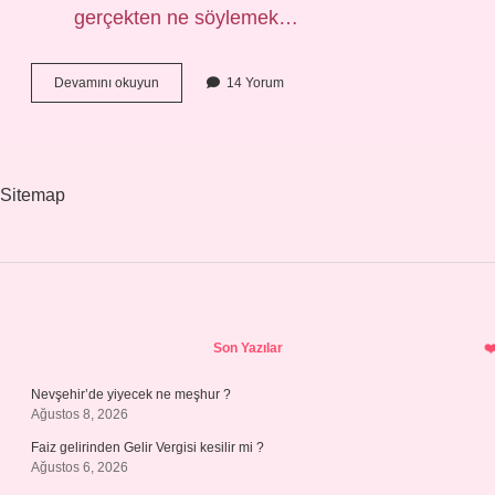
gerçekten ne söylemek…
Bir
Devamını okuyun
14 Yorum
Parçanın
Konusu
Nasıl
Bulunur
Sitemap
Sidebar
Son Yazılar
Nevşehir’de yiyecek ne meşhur ?
Ağustos 8, 2026
Faiz gelirinden Gelir Vergisi kesilir mi ?
Ağustos 6, 2026