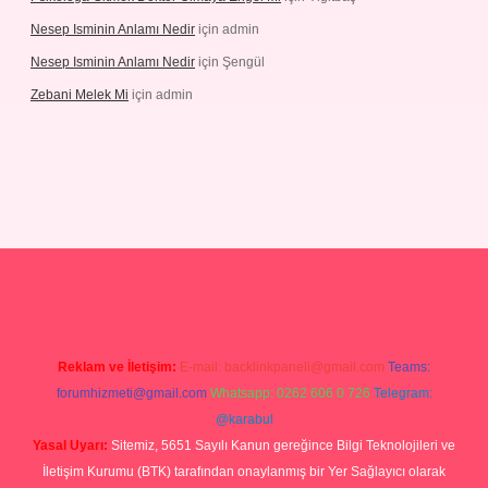
Nesep Isminin Anlamı Nedir
için
admin
Nesep Isminin Anlamı Nedir
için
Şengül
Zebani Melek Mi
için
admin
ps://ilbetgir.net/
betexper yeni giriş
Reklam ve İletişim:
E-mail:
backlinkpaneli@gmail.com
Teams:
forumhizmeti@gmail.com
Whatsapp: 0262 606 0 726
Telegram:
@karabul
Yasal Uyarı:
Sitemiz, 5651 Sayılı Kanun gereğince Bilgi Teknolojileri ve
İletişim Kurumu (BTK) tarafından onaylanmış bir Yer Sağlayıcı olarak