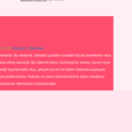
 0 726
Telegram: @karabul
ektedir. Bu nedenle, sitedeki içerikleri proaktif olarak denetleme veya
 etmiş sayılırlar. Bu internet sitesi, herhangi bir marka, kurum veya
niteliği taşımamakta olup, gerçek kurum ve kişiler hakkında paylaşım
laşım platformudur. Hukuka ve yasal düzenlemelere aykırı olduğunu
içerisinde sitemizden kaldırılacaktır.