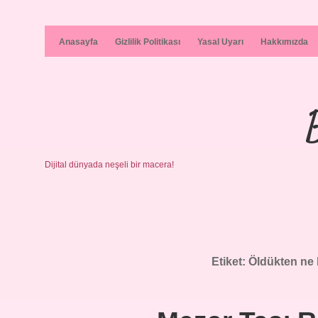
Anasayfa
Gizlilik Politikası
Yasal Uyarı
Hakkımızda
Dijital dünyada neşeli bir macera!
Etiket:
Öldükten ne 