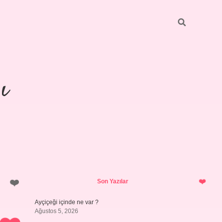
ı
Sidebar
https://ilbetgir.net/
betexper yeni
Son Yazılar
Ayçiçeği içinde ne var ?
Ağustos 5, 2026