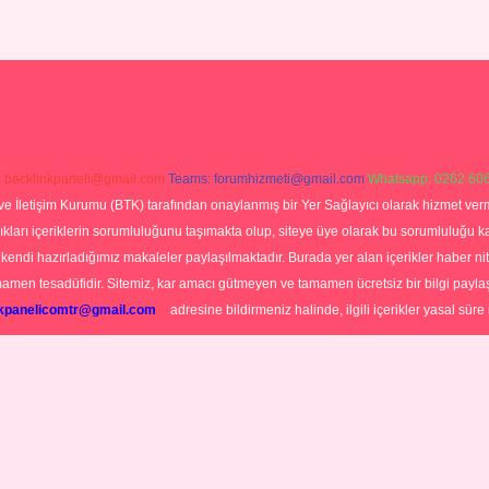
:
backlinkpaneli@gmail.com
Teams:
forumhizmeti@gmail.com
Whatsapp: 0262 606
ve İletişim Kurumu (BTK) tarafından onaylanmış bir Yer Sağlayıcı olarak hizmet verm
rı içeriklerin sorumluluğunu taşımakta olup, siteye üye olarak bu sorumluluğu kabul
a kendi hazırladığımız makaleler paylaşılmaktadır. Burada yer alan içerikler haber 
tamamen tesadüfidir. Sitemiz, kar amacı gütmeyen ve tamamen ücretsiz bir bilgi pay
nkpanelicomtr@gmail.com
adresine bildirmeniz halinde, ilgili içerikler yasal süre 