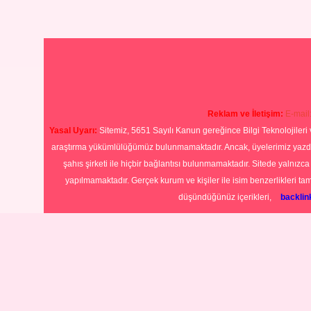
Reklam ve İletişim:
E-mail
Yasal Uyarı:
Sitemiz, 5651 Sayılı Kanun gereğince Bilgi Teknolojileri 
araştırma yükümlülüğümüz bulunmamaktadır. Ancak, üyelerimiz yazdıkla
şahıs şirketi ile hiçbir bağlantısı bulunmamaktadır. Sitede yalnızc
yapılmamaktadır. Gerçek kurum ve kişiler ile isim benzerlikleri 
düşündüğünüz içerikleri,
backli