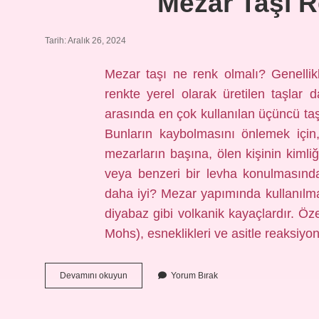
Mezar Taşı R
Tarih: Aralık 26, 2024
Mezar taşı ne renk olmalı? Genellikl
renkte yerel olarak üretilen taşlar 
arasında en çok kullanılan üçüncü taş
Bunların kaybolmasını önlemek için
mezarların başına, ölen kişinin kimliği
veya benzeri bir levha konulmasınd
daha iyi? Mezar yapımında kullanılmas
diyabaz gibi volkanik kayaçlardır. Özel
Mohs), esneklikleri ve asitle reaksi
Mezar
Devamını okuyun
Yorum Bırak
Taşı
Rengi
Nasıl