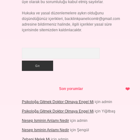
üye olarak bu sorumluluğu kabul etmiş sayılırlar.
Hukuka ve yasal düzenlemelere aykırı olduğunu
düşündüğünüz içerikleri,
backlinkpanelicomtr@gmail.com
adresine bildirmeniz halinde, ilgili içerikler yasal süre
içerisinde sitemizden kaldırılacaktır.
Arama
Son yorumlar
Psikoloğa Gitmek Doktor Olmaya Engel Mi
için
admin
Psikoloğa Gitmek Doktor Olmaya Engel Mi
için
Yiğitbaş
Nesep Isminin Anlamı Nedir
için
admin
Nesep Isminin Anlamı Nedir
için
Şengül
Zebani Melek Mi
için
admin