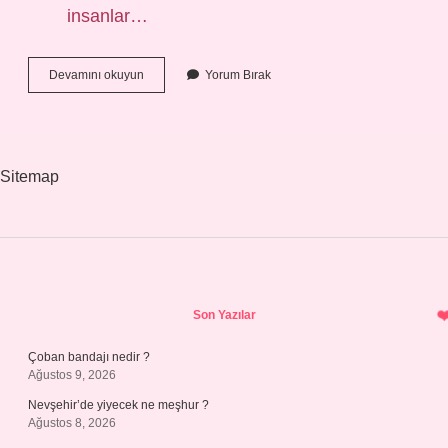
insanlar…
Müren
Devamını okuyun
Yorum Bırak
Balığı
Çarpar
Mı
Sitemap
Sidebar
Son Yazılar
Çoban bandajı nedir ?
Ağustos 9, 2026
Nevşehir’de yiyecek ne meşhur ?
Ağustos 8, 2026