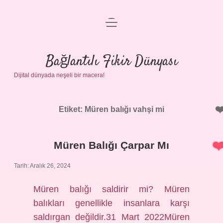
menüyü
Anasayfa
aç
Gizlilik Politikası
Bağlantılı Fikir Dünyası
Dijital dünyada neşeli bir macera!
Yasal Uyarı
Hakkımızda
Etiket:
Müren balığı vahşi mi
Müren Balığı Çarpar Mı
Tarih: Aralık 26, 2024
Müren balığı saldirir mi? Müren
balıkları genellikle insanlara karşı
saldırgan değildir.31 Mart 2022Müren