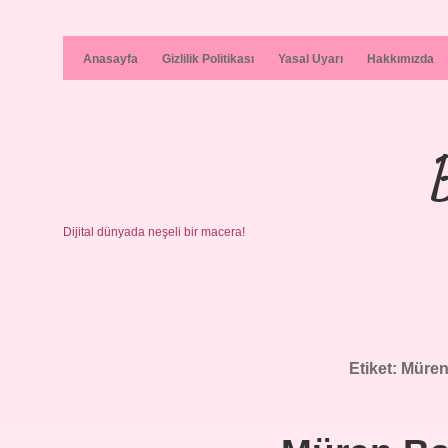
Anasayfa
Gizlilik Politikası
Yasal Uyarı
Hakkımızda
Dijital dünyada neşeli bir macera!
Etiket:
Müren 