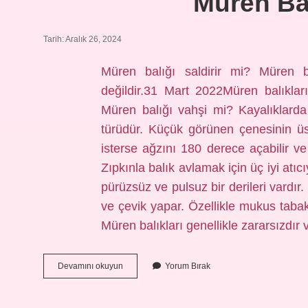
Müren Bal
Tarih: Aralık 26, 2024
Müren balığı saldirir mi? Müren ba
değildir.31 Mart 2022Müren balıkları 
Müren balığı vahşi mi? Kayalıklarda
türüdür. Küçük görünen çenesinin üst 
isterse ağzını 180 derece açabilir ve 
Zıpkınla balık avlamak için üç iyi atıc
pürüzsüz ve pulsuz bir derileri vardır.
ve çevik yapar. Özellikle mukus tabaka
Müren balıkları genellikle zararsızdır
Müren
Devamını okuyun
Yorum Bırak
Balığı
Çarpar
Mı