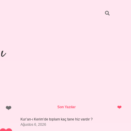
ı
Sidebar
https://ilbetgir.net/
betexper yeni 
Son Yazılar
Kur’an-ı Kerim’de toplam kaç tane hiz vardır ?
Ağustos 6, 2026