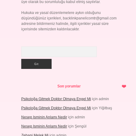
üye olarak bu sorumluluğu kabul etmiş sayılırlar.
Hukuka ve yasal düzenlemelere aykırı olduğunu
düşündüğünüz içerikleri,
backlinkpanelicomtr@gmail.com
adresine bildirmeniz halinde, ilgili içerikler yasal süre
içerisinde sitemizden kaldırılacaktır.
Arama
Son yorumlar
Psikoloğa Gitmek Doktor Olmaya Engel Mi
için
admin
Psikoloğa Gitmek Doktor Olmaya Engel Mi
için
Yiğitbaş
Nesep Isminin Anlamı Nedir
için
admin
Nesep Isminin Anlamı Nedir
için
Şengül
Zebani Melek Mi
için
admin