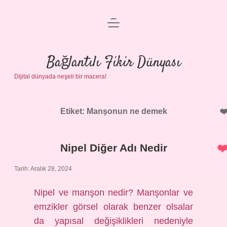
menüyü
Anasayfa
aç
Gizlilik Politikası
Bağlantılı Fikir Dünyası
Dijital dünyada neşeli bir macera!
Yasal Uyarı
Hakkımızda
Etiket:
Manşonun ne demek
Nipel Diğer Adı Nedir
Tarih: Aralık 28, 2024
Nipel ve manşon nedir? Manşonlar ve
emzikler görsel olarak benzer olsalar
da yapısal değişiklikleri nedeniyle