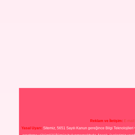
Reklam ve İletişim:
E-mail
Yasal Uyarı:
Sitemiz, 5651 Sayılı Kanun gereğince Bilgi Teknolojileri 