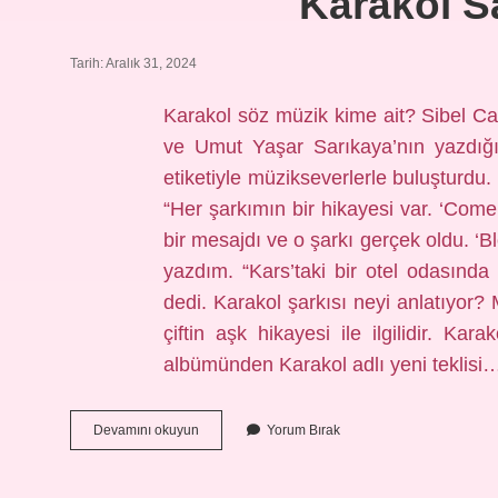
Karakol Sa
Tarih: Aralık 31, 2024
Karakol söz müzik kime ait? Sibel Ca
ve Umut Yaşar Sarıkaya’nın yazdığı
etiketiyle müzikseverlerle buluşturdu
“Her şarkımın bir hikayesi var. ‘Com
bir mesajdı ve o şarkı gerçek oldu. ‘B
yazdım. “Kars’taki bir otel odasında
dedi. Karakol şarkısı neyi anlatıyor? 
çiftin aşk hikayesi ile ilgilidir. Ka
albümünden Karakol adlı yeni teklisi
Karakol
Devamını okuyun
Yorum Bırak
Sarkisi
Kime
Ait