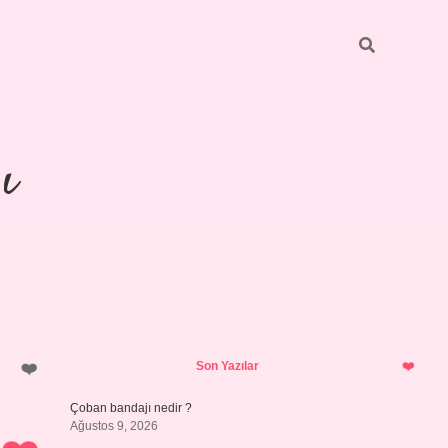
ı
Sidebar
https://ilbetg
Son Yazılar
Çoban bandajı nedir ?
Ağustos 9, 2026