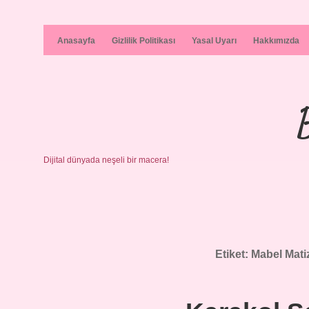
Anasayfa
Gizlilik Politikası
Yasal Uyarı
Hakkımızda
Dijital dünyada neşeli bir macera!
Etiket:
Mabel Matiz