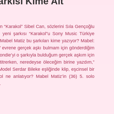
rkisi Kime Ait
n “Karakol” Sibel Can, sözlerini Sıla Gençoğlu
 yeni şarkısı “Karakol”u Sony Music Türkiye
. Mabel Matiz bu şarkıları kime yazıyor? Mabel:
e’ evrene gerçek aşkı bulmam için gönderdiğim
londie’yi o şarkıyla bulduğum gerçek aşkım için
 titrerken, neredeyse öleceğim birine yazdım,”
Model Serdar Bileke eşliğinde klip, eşcinsel bir
rakol ne anlatıyor? Mabel Matiz’in (36) 5. solo
…