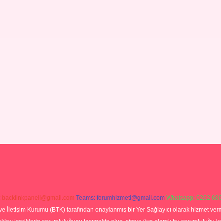
:
backlinkpaneli@gmail.com
Teams:
forumhizmeti@gmail.com
Whatsapp: 0262 606
ve İletişim Kurumu (BTK) tarafından onaylanmış bir Yer Sağlayıcı olarak hizmet verm