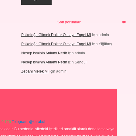
Son yorumlar
Psikoloğa Gitmek Doktor Olmaya Engel Mi
için
admin
Psikoloğa Gitmek Doktor Olmaya Engel Mi
için
Yiğitbaş
Nesep Isminin Anlamı Nedir
için
admin
Nesep Isminin Anlamı Nedir
için
Şengül
Zebani Melek Mi
için
admin
 0 726
Telegram: @karabul
ektedir. Bu nedenle, sitedeki içerikleri proaktif olarak denetleme veya