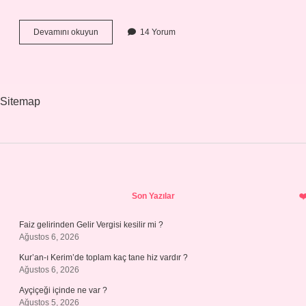
Ligustrum
Devamını okuyun
14 Yorum
Kışın
Yaprak
Döker
Mi
Sitemap
Sidebar
Son Yazılar
Faiz gelirinden Gelir Vergisi kesilir mi ?
Ağustos 6, 2026
Kur’an-ı Kerim’de toplam kaç tane hiz vardır ?
Ağustos 6, 2026
Ayçiçeği içinde ne var ?
Ağustos 5, 2026