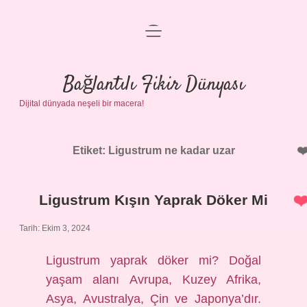
menüyü
Anasayfa
aç
Gizlilik Politikası
Bağlantılı Fikir Dünyası
Dijital dünyada neşeli bir macera!
Yasal Uyarı
Hakkımızda
Etiket:
Ligustrum ne kadar uzar
Ligustrum Kışın Yaprak Döker Mi
Tarih: Ekim 3, 2024
Ligustrum yaprak döker mi? Doğal
yaşam alanı Avrupa, Kuzey Afrika,
Asya, Avustralya, Çin ve Japonya’dır.