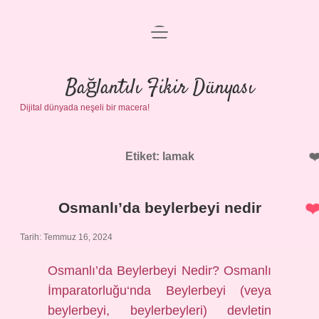
menüyü
Anasayfa
aç
Gizlilik Politikası
Bağlantılı Fikir Dünyası
Dijital dünyada neşeli bir macera!
Yasal Uyarı
Hakkımızda
Etiket:
lamak
Osmanlı’da beylerbeyi nedir
Tarih: Temmuz 16, 2024
Osmanlı’da Beylerbeyi Nedir? Osmanlı
İmparatorluğu‘nda Beylerbeyi (veya
beylerbeyi, beylerbeyleri) devletin