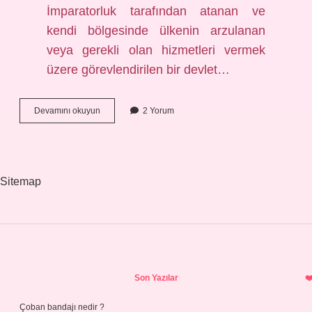
İmparatorluk tarafından atanan ve
kendi bölgesinde ülkenin arzulanan
veya gerekli olan hizmetleri vermek
üzere görevlendirilen bir devlet…
Osmanlı’da
Devamını okuyun
2 Yorum
beylerbeyi
nedir
Sitemap
Sidebar
Son Yazılar
Çoban bandajı nedir ?