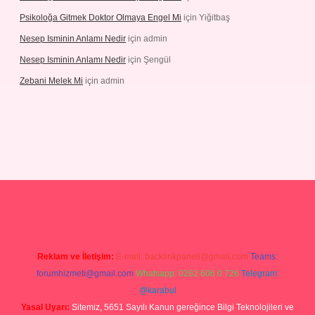
Psikoloğa Gitmek Doktor Olmaya Engel Mi
için
Yiğitbaş
Nesep Isminin Anlamı Nedir
için
admin
Nesep Isminin Anlamı Nedir
için
Şengül
Zebani Melek Mi
için
admin
s://ilbetgir.net/
betexper yeni giriş
Reklam ve İletişim:
E-mail:
backlinkpaneli@gmail.com
Teams:
forumhizmeti@gmail.com
Whatsapp: 0262 606 0 726
Telegram:
@karabul
Yasal Uyarı:
Sitemiz, 5651 Sayılı Kanun gereğince Bilgi Teknolojileri ve