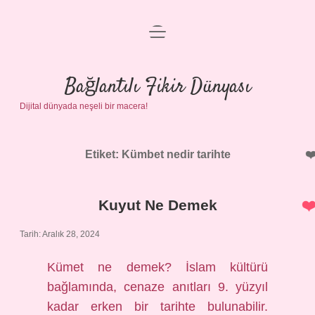
menüyü
Anasayfa
aç
Gizlilik Politikası
Bağlantılı Fikir Dünyası
Dijital dünyada neşeli bir macera!
Yasal Uyarı
Hakkımızda
Etiket:
Kümbet nedir tarihte
Kuyut Ne Demek
Tarih: Aralık 28, 2024
Kümet ne demek? İslam kültürü
bağlamında, cenaze anıtları 9. yüzyıl
kadar erken bir tarihte bulunabilir.