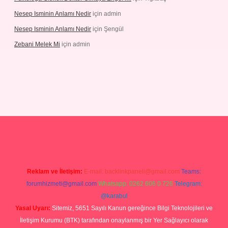
Nesep Isminin Anlamı Nedir
için
admin
Nesep Isminin Anlamı Nedir
için
Şengül
Zebani Melek Mi
için
admin
texper yeni giriş
Reklam ve İletişim:
E-mail:
backlinkpaneli@gmail.com
Teams:
forumhizmeti@gmail.com
Whatsapp: 0262 606 0 726
Telegram:
@karabul
Yasal Uyarı:
Sitemiz, 5651 Sayılı Kanun gereğince Bilgi Teknolojileri ve
İletişim Kurumu (BTK) tarafından onaylanmış bir Yer Sağlayıcı olarak