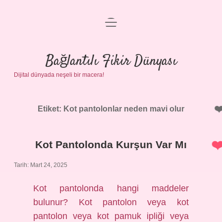
menüyü
Anasayfa
aç
Gizlilik Politikası
Bağlantılı Fikir Dünyası
Dijital dünyada neşeli bir macera!
Yasal Uyarı
Hakkımızda
Etiket:
Kot pantolonlar neden mavi olur
Kot Pantolonda Kurşun Var Mı
Tarih: Mart 24, 2025
Kot pantolonda hangi maddeler
bulunur? Kot pantolon veya kot
pantolon veya kot pamuk ipliği veya