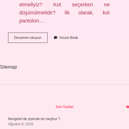
etmeliyiz? Kot seçerken ne
düşünülmelidir? İlk olarak, kot
pantolon…
Kot
Devamını okuyun
Yorum Bırak
Pantolonda
Kurşun
Var
Mı
Sitemap
Sidebar
Son Yazılar
Nevşehir’de yiyecek ne meşhur ?
Ağustos 8, 2026