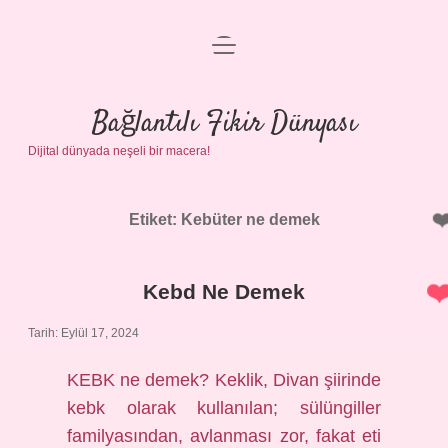
menüyü
Anasayfa
aç
Gizlilik Politikası
Bağlantılı Fikir Dünyası
Dijital dünyada neşeli bir macera!
Yasal Uyarı
Hakkımızda
Etiket:
Kebüter ne demek
Kebd Ne Demek
Tarih: Eylül 17, 2024
KEBK ne demek? Keklik, Divan şiirinde
kebk olarak kullanılan; sülüngiller
familyasından, avlanması zor, fakat eti