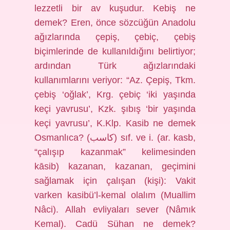
lezzetli bir av kuşudur. Kebiş ne
demek? Eren, önce sözcüğün Anadolu
ağızlarında çepiş, çebiç, çebiş
biçimlerinde de kullanıldığını belirtiyor;
ardından Türk ağızlarındaki
kullanımlarını veriyor: “Az. Çepiş, Tkm.
çebiş ‘oğlak’, Krg. çebiç ‘iki yaşında
keçi yavrusu’, Kzk. şıbış ‘bir yaşında
keçi yavrusu’, K.Klp. Kasib ne demek
Osmanlıca? (ﻛﺎﺳﺐ) sıf. ve i. (ar. kasb,
“çalışıp kazanmak” kelimesinden
kāsib) kazanan, kazanan, geçimini
sağlamak için çalışan (kişi): Vakit
varken kasibü’l-kemal olalım (Muallim
Nâci). Allah evliyaları sever (Nâmık
Kemal). Cadü Sühan ne demek?