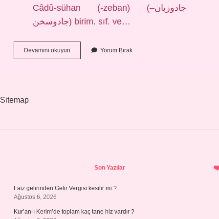
Câdû-sühan (-zeban) (ﺟﺎﺩﻭﺯﺑﺎﻥ–
ﺟﺎﺩﻭﺳﺨﻦ) birim. sıf. ve…
Kebd
Devamını okuyun
Yorum Bırak
Ne
Demek
Sitemap
Sidebar
Son Yazılar
Faiz gelirinden Gelir Vergisi kesilir mi ?
Ağustos 6, 2026
Kur’an-ı Kerim’de toplam kaç tane hiz vardır ?