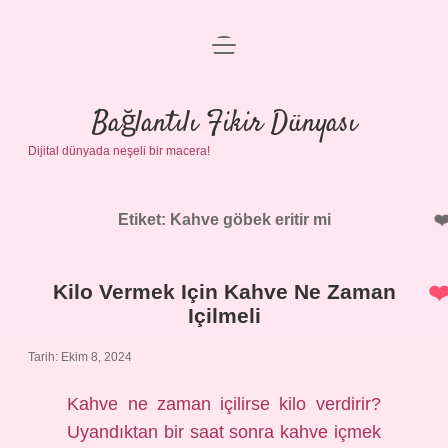
menüyü
Anasayfa
aç
Gizlilik Politikası
Bağlantılı Fikir Dünyası
Dijital dünyada neşeli bir macera!
Yasal Uyarı
Hakkımızda
Etiket:
Kahve göbek eritir mi
Kilo Vermek Için Kahve Ne Zaman
Içilmeli
Tarih: Ekim 8, 2024
Kahve ne zaman içilirse kilo verdirir?
Uyandıktan bir saat sonra kahve içmek