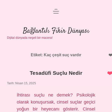
menüyü
Anasayfa
aç
Gizlilik Politikası
Bağlantılı Fikir Dünyası
Dijital dünyada neşeli bir macera!
Yasal Uyarı
Hakkımızda
Etiket:
Kaç çeşit suç vardır
Tesadüfi Suçlu Nedir
Tarih: Nisan 15, 2025
İhtirası suçlu ne demek? Psikolojik
olarak konuşursak, cinsel suçlar geçici
yoğun bir heyecanı gösterir. Cinsel