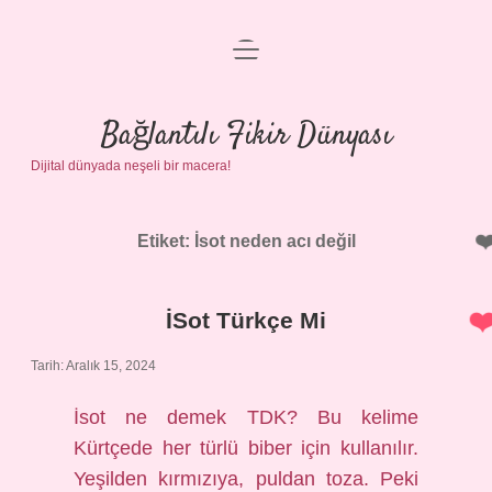
menüyü
Anasayfa
aç
Gizlilik Politikası
Bağlantılı Fikir Dünyası
Dijital dünyada neşeli bir macera!
Yasal Uyarı
Hakkımızda
Etiket:
İsot neden acı değil
İSot Türkçe Mi
Tarih: Aralık 15, 2024
İsot ne demek TDK? Bu kelime
Kürtçede her türlü biber için kullanılır.
Yeşilden kırmızıya, puldan toza. Peki