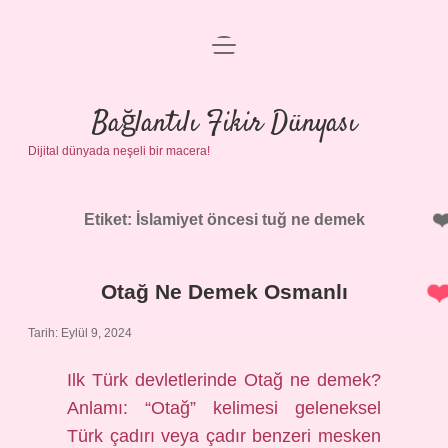
menüyü
Anasayfa
aç
Gizlilik Politikası
Bağlantılı Fikir Dünyası
Dijital dünyada neşeli bir macera!
Yasal Uyarı
Hakkımızda
Etiket:
İslamiyet öncesi tuğ ne demek
Otağ Ne Demek Osmanlı
Tarih: Eylül 9, 2024
Ilk Türk devletlerinde Otağ ne demek?
Anlamı: “Otağ” kelimesi geleneksel
Türk çadırı veya çadır benzeri mesken