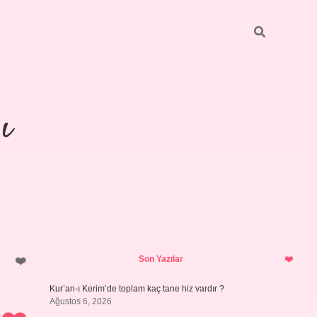
ı
Sidebar
https://ilbetgir
Son Yazılar
Kur’an-ı Kerim’de toplam kaç tane hiz vardır ?
Ağustos 6, 2026