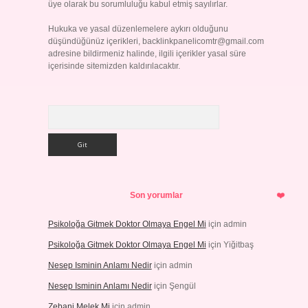
üye olarak bu sorumluluğu kabul etmiş sayılırlar.
Hukuka ve yasal düzenlemelere aykırı olduğunu
düşündüğünüz içerikleri,
backlinkpanelicomtr@gmail.com
adresine bildirmeniz halinde, ilgili içerikler yasal süre
içerisinde sitemizden kaldırılacaktır.
Arama
Son yorumlar
Psikoloğa Gitmek Doktor Olmaya Engel Mi
için
admin
Psikoloğa Gitmek Doktor Olmaya Engel Mi
için
Yiğitbaş
Nesep Isminin Anlamı Nedir
için
admin
Nesep Isminin Anlamı Nedir
için
Şengül
Zebani Melek Mi
için
admin