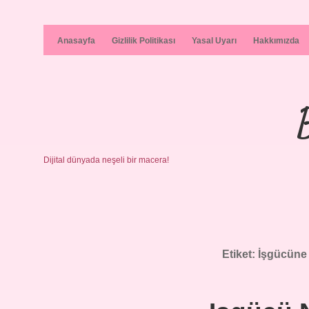
Anasayfa
Gizlilik Politikası
Yasal Uyarı
Hakkımızda
Dijital dünyada neşeli bir macera!
Etiket:
İşgücüne 