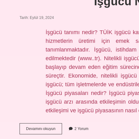
Işgücü N
Tarih: Eylül 19, 2024
İşgücü tanımı nedir? TÜİK işgücü k
hizmetlerin üretimi için emek 
tanımlanmaktadır. İşgücü, istihdam 
edilmektedir (www..tr). Nitelikli işgüc
başlayıp devam eden eğitim sürecind
süreçtir. Ekonomide, nitelikli işgüc
işgücü; tüm işletmelerde ve endüstrile
İşgücü piyasaları nedir? İşgücü piyasa
işgücü arzı arasında etkileşimin oldu
etkileşimi ve işgücü piyasasının nası
Işgücü
Devamını okuyun
2 Yorum
Niteliği