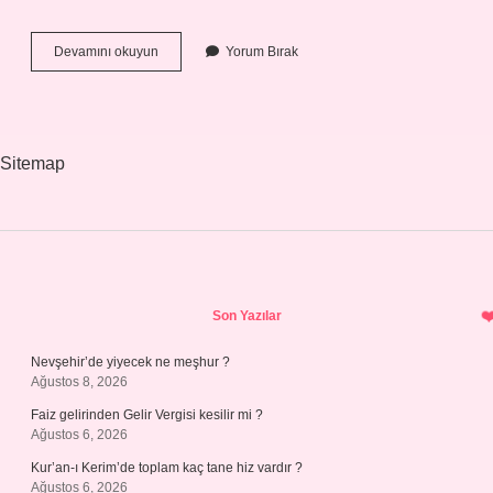
Çıkış
Devamını okuyun
Yorum Bırak
Almadan
Başka
Işe
Girebilir
Mi
Sitemap
Sidebar
Son Yazılar
Nevşehir’de yiyecek ne meşhur ?
Ağustos 8, 2026
Faiz gelirinden Gelir Vergisi kesilir mi ?
Ağustos 6, 2026
Kur’an-ı Kerim’de toplam kaç tane hiz vardır ?
Ağustos 6, 2026