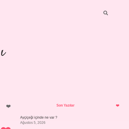
ı
Sidebar
https://ilbetg
Son Yazılar
Ayçiçeği içinde ne var ?
Ağustos 5, 2026