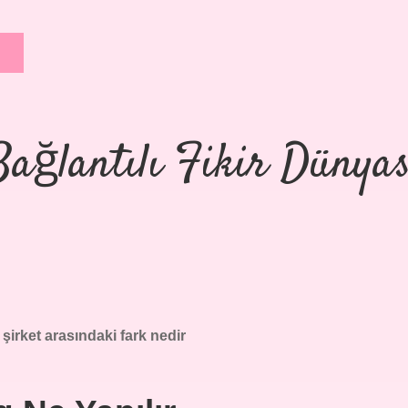
Bağlantılı Fikir Dünyas
şirket arasındaki fark nedir