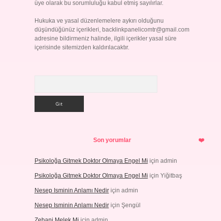
üye olarak bu sorumluluğu kabul etmiş sayılırlar.
Hukuka ve yasal düzenlemelere aykırı olduğunu
düşündüğünüz içerikleri,
backlinkpanelicomtr@gmail.com
adresine bildirmeniz halinde, ilgili içerikler yasal süre
içerisinde sitemizden kaldırılacaktır.
Arama
Son yorumlar
Psikoloğa Gitmek Doktor Olmaya Engel Mi
için
admin
Psikoloğa Gitmek Doktor Olmaya Engel Mi
için
Yiğitbaş
Nesep Isminin Anlamı Nedir
için
admin
Nesep Isminin Anlamı Nedir
için
Şengül
Zebani Melek Mi
için
admin