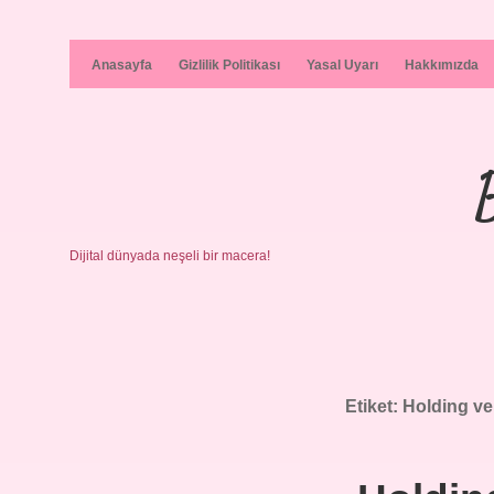
Anasayfa
Gizlilik Politikası
Yasal Uyarı
Hakkımızda
Dijital dünyada neşeli bir macera!
Etiket:
Holding ve 