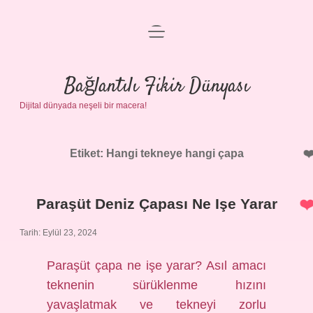
menüyü
Anasayfa
aç
Gizlilik Politikası
Bağlantılı Fikir Dünyası
Dijital dünyada neşeli bir macera!
Yasal Uyarı
Hakkımızda
Etiket:
Hangi tekneye hangi çapa
Paraşüt Deniz Çapası Ne Işe Yarar
Tarih: Eylül 23, 2024
Paraşüt çapa ne işe yarar? Asıl amacı
teknenin sürüklenme hızını
yavaşlatmak ve tekneyi zorlu