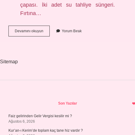
çapası. İki adet su tahliye süngeri.
Fırtına…
Paraşüt
Devamını okuyun
Yorum Bırak
Deniz
Çapası
Ne
Işe
Yarar
Sitemap
Sidebar
Son Yazılar
Faiz gelirinden Gelir Vergisi kesilir mi ?
Ağustos 6, 2026
Kur’an-ı Kerim’de toplam kaç tane hiz vardır ?