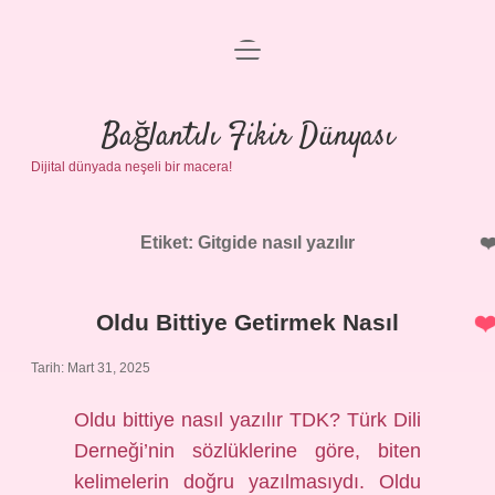
menüyü
Anasayfa
aç
Gizlilik Politikası
Bağlantılı Fikir Dünyası
Dijital dünyada neşeli bir macera!
Yasal Uyarı
Hakkımızda
Etiket:
Gitgide nasıl yazılır
Oldu Bittiye Getirmek Nasıl
Tarih: Mart 31, 2025
Oldu bittiye nasıl yazılır TDK? Türk Dili
Derneği’nin sözlüklerine göre, biten
kelimelerin doğru yazılmasıydı. Oldu