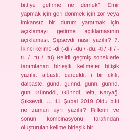
bittiye getirme ne demek? Emir
yapmak için geri dönmek için zor veya
imkansız bir durum yaratmak için
açıklamayı getirme açıklamasının
açıklaması. Şıpsevdi nasıl yazılır? 7.
İkinci kelime -di (-di / -du / -du, -ti / -ti / -
tu / -tu / -tu) Belirli geçmiş soneklerle
tanımlanan birleşik kelimeler bitişik
yazılır: albasti, cardeldi, i bir ckilı,
dalbaste, günd, gunnd, gunn, günnd,
gunl Günndöl, Günndi, Ieltı, Karyağ.
Şıksevdi, … 11 Şubat 2019 Oldu bitti
ne zaman ayrı yazılır? Fiillerin ve
sonun kombinasyonu tarafından
oluşturulan kelime birleşik bir…