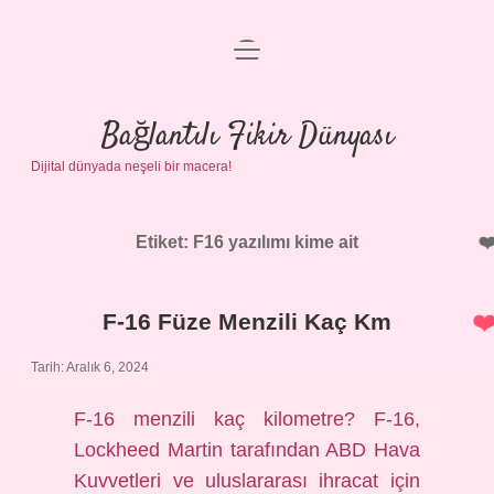
menüyü
Anasayfa
aç
Gizlilik Politikası
Bağlantılı Fikir Dünyası
Dijital dünyada neşeli bir macera!
Yasal Uyarı
Hakkımızda
Etiket:
F16 yazılımı kime ait
F-16 Füze Menzili Kaç Km
Tarih: Aralık 6, 2024
F-16 menzili kaç kilometre? F-16,
Lockheed Martin tarafından ABD Hava
Kuvvetleri ve uluslararası ihracat için