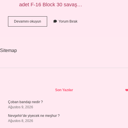
adet F-16 Block 30 savaş…
F-
Devamını okuyun
Yorum Bırak
16
Füze
Menzili
Kaç
Km
Sitemap
Sidebar
Son Yazılar
Çoban bandajı nedir ?
Ağustos 9, 2026
Nevşehir’de yiyecek ne meşhur ?
Ağustos 8, 2026