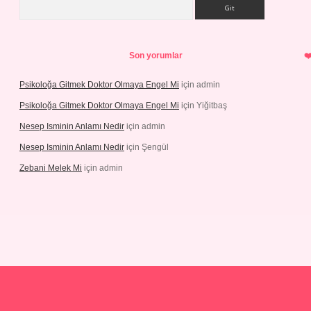
Arama
Son yorumlar
Psikoloğa Gitmek Doktor Olmaya Engel Mi
için
admin
Psikoloğa Gitmek Doktor Olmaya Engel Mi
için
Yiğitbaş
Nesep Isminin Anlamı Nedir
için
admin
Nesep Isminin Anlamı Nedir
için
Şengül
Zebani Melek Mi
için
admin
s://ilbetgir.net/
betexper yeni giriş