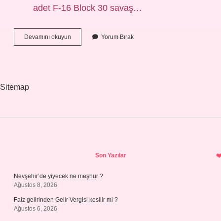
adet F-16 Block 30 savaş…
F-
Devamını okuyun
Yorum Bırak
16
Füze
Menzili
Kaç
Km
Sitemap
Sidebar
Son Yazılar
Nevşehir’de yiyecek ne meşhur ?
Ağustos 8, 2026
Faiz gelirinden Gelir Vergisi kesilir mi ?
Ağustos 6, 2026