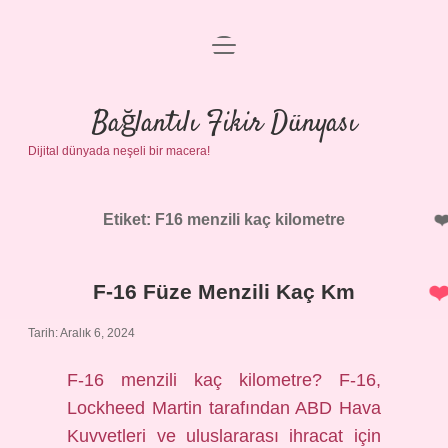
menüyü
Anasayfa
aç
Gizlilik Politikası
Bağlantılı Fikir Dünyası
Dijital dünyada neşeli bir macera!
Yasal Uyarı
Hakkımızda
Etiket:
F16 menzili kaç kilometre
F-16 Füze Menzili Kaç Km
Tarih: Aralık 6, 2024
F-16 menzili kaç kilometre? F-16,
Lockheed Martin tarafından ABD Hava
Kuvvetleri ve uluslararası ihracat için