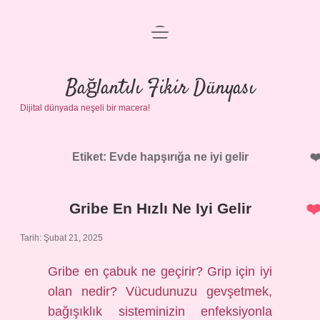
menüyü
Anasayfa
aç
Gizlilik Politikası
Bağlantılı Fikir Dünyası
Dijital dünyada neşeli bir macera!
Yasal Uyarı
Hakkımızda
Etiket:
Evde hapşırığa ne iyi gelir
Gribe En Hızlı Ne Iyi Gelir
Tarih: Şubat 21, 2025
Gribe en çabuk ne geçirir? Grip için iyi
olan nedir? Vücudunuzu gevşetmek,
bağışıklık sisteminizin enfeksiyonla