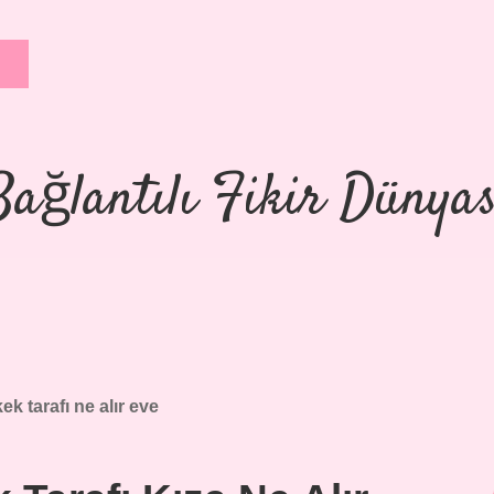
Bağlantılı Fikir Dünyas
ek tarafı ne alır eve