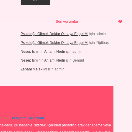
Son yorumlar
Psikoloğa Gitmek Doktor Olmaya Engel Mi
için
admin
Psikoloğa Gitmek Doktor Olmaya Engel Mi
için
Yiğitbaş
Nesep Isminin Anlamı Nedir
için
admin
Nesep Isminin Anlamı Nedir
için
Şengül
Zebani Melek Mi
için
admin
 0 726
Telegram: @karabul
ektedir. Bu nedenle, sitedeki içerikleri proaktif olarak denetleme veya