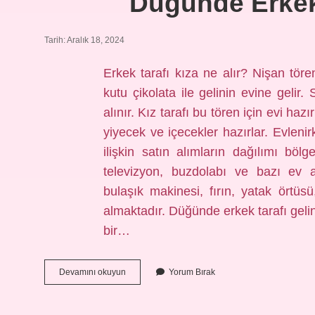
Düğünde Erkek 
Tarih: Aralık 18, 2024
Erkek tarafı kıza ne alır? Nişan tören
kutu çikolata ile gelinin evine gelir.
alınır. Kız tarafı bu tören için evi hazı
yiyecek ve içecekler hazırlar. Evlenir
ilişkin satın alımların dağılımı böl
televizyon, buzdolabı ve bazı ev al
bulaşık makinesi, fırın, yatak örtüsü
almaktadır. Düğünde erkek tarafı gelin
bir…
Düğünde
Devamını okuyun
Yorum Bırak
Erkek
Tarafı
Kıza