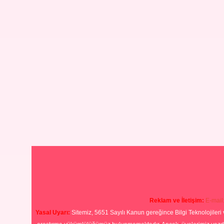
Reklam ve İletişim:
E-mail
Yasal Uyarı:
Sitemiz, 5651 Sayılı Kanun gereğince Bilgi Teknolojileri 