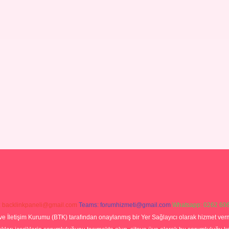
:
backlinkpaneli@gmail.com
Teams:
forumhizmeti@gmail.com
Whatsapp: 0262 606
ve İletişim Kurumu (BTK) tarafından onaylanmış bir Yer Sağlayıcı olarak hizmet verm