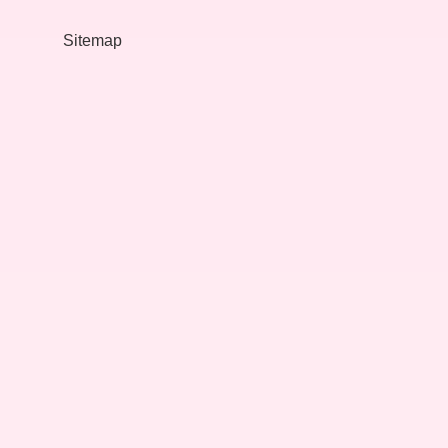
Ne
Alır
Sitemap