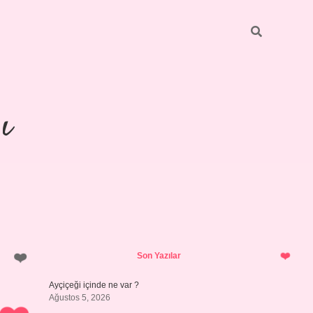
ı
Sidebar
https://ilbetgir.net/
betexper yeni 
Son Yazılar
Ayçiçeği içinde ne var ?
Ağustos 5, 2026