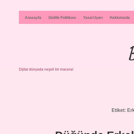
Anasayfa
Gizlilik Politikası
Yasal Uyarı
Hakkımızda
Dijital dünyada neşeli bir macera!
Etiket:
Erk