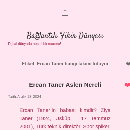
menüyü
Anasayfa
aç
Gizlilik Politikası
Bağlantılı Fikir Dünyası
Dijital dünyada neşeli bir macera!
Yasal Uyarı
Hakkımızda
Etiket:
Ercan Taner hangi takımı tutuyor
Ercan Taner Aslen Nereli
Tarih: Aralık 18, 2024
Ercan Taner’in babası kimdir? Ziya
Taner (1924, Üsküp – 17 Temmuz
2001), Türk teknik direktör. Spor spikeri