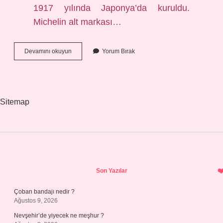
1917 yılında Japonya’da kuruldu.
Michelin alt markası…
Michelin
Devamını okuyun
Yorum Bırak
Yan
Ürün
Lastiği
Hangisi
Sitemap
Sidebar
Son Yazılar
Çoban bandajı nedir ?
Ağustos 9, 2026
Nevşehir’de yiyecek ne meşhur ?