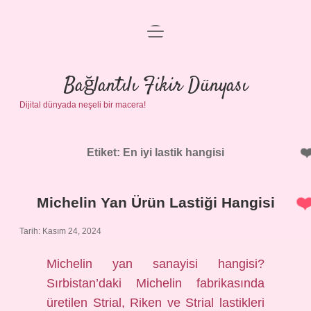
menüyü
Anasayfa
aç
Gizlilik Politikası
Bağlantılı Fikir Dünyası
Dijital dünyada neşeli bir macera!
Yasal Uyarı
Hakkımızda
Etiket:
En iyi lastik hangisi
Michelin Yan Ürün Lastiği Hangisi
Tarih: Kasım 24, 2024
Michelin yan sanayisi hangisi?
Sırbistan’daki Michelin fabrikasında
üretilen Strial, Riken ve Strial lastikleri