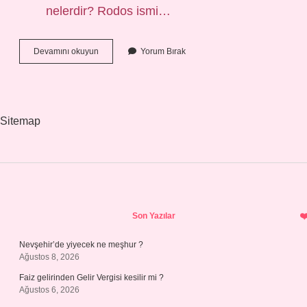
nelerdir? Rodos ismi…
Kaç
Devamını okuyun
Yorum Bırak
Tane
Yunan
Adası
Var
Sitemap
Sidebar
Son Yazılar
Nevşehir’de yiyecek ne meşhur ?
Ağustos 8, 2026
Faiz gelirinden Gelir Vergisi kesilir mi ?
Ağustos 6, 2026