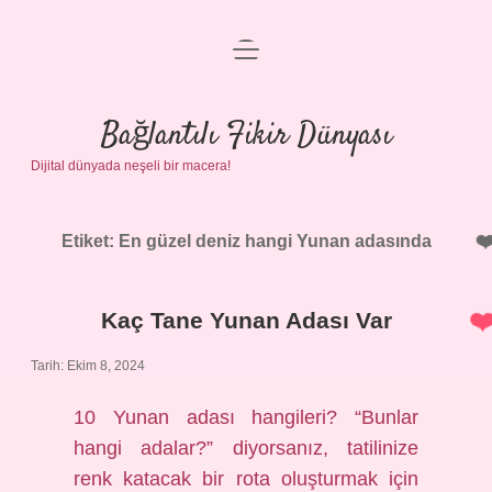
menüyü
Anasayfa
aç
Gizlilik Politikası
Bağlantılı Fikir Dünyası
Dijital dünyada neşeli bir macera!
Yasal Uyarı
Hakkımızda
Etiket:
En güzel deniz hangi Yunan adasında
Kaç Tane Yunan Adası Var
Tarih: Ekim 8, 2024
10 Yunan adası hangileri? “Bunlar
hangi adalar?” diyorsanız, tatilinize
renk katacak bir rota oluşturmak için