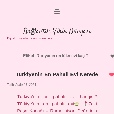
menüyü
Anasayfa
aç
Gizlilik Politikası
Bağlantılı Fikir Dünyası
Dijital dünyada neşeli bir macera!
Yasal Uyarı
Hakkımızda
Etiket:
Dünyanın en lüks evi kaç TL
Turkiyenin En Pahali Evi Nerede
Tarih: Aralık 17, 2024
Türkiye’nin en pahalı evi hangisi?
Türkiye’nin en pahalı evi
Zeki
Paşa Konağı – Rumelihisarı Değerinin