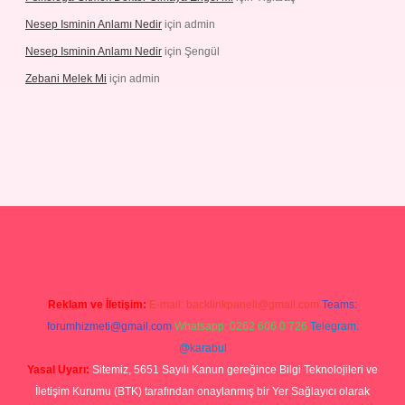
Nesep Isminin Anlamı Nedir
için
admin
Nesep Isminin Anlamı Nedir
için
Şengül
Zebani Melek Mi
için
admin
ps://ilbetgir.net/
betexper yeni giriş
Reklam ve İletişim:
E-mail:
backlinkpaneli@gmail.com
Teams:
forumhizmeti@gmail.com
Whatsapp: 0262 606 0 726
Telegram:
@karabul
Yasal Uyarı:
Sitemiz, 5651 Sayılı Kanun gereğince Bilgi Teknolojileri ve
İletişim Kurumu (BTK) tarafından onaylanmış bir Yer Sağlayıcı olarak