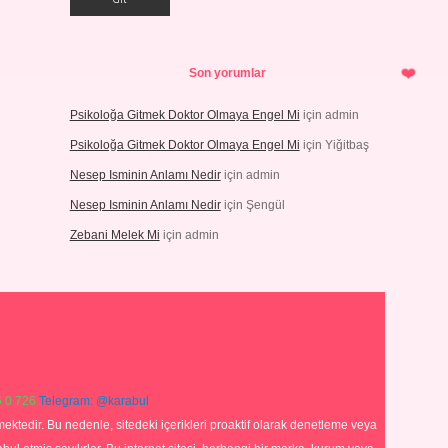
Son yorumlar
Psikoloğa Gitmek Doktor Olmaya Engel Mi
için
admin
Psikoloğa Gitmek Doktor Olmaya Engel Mi
için
Yiğitbaş
Nesep Isminin Anlamı Nedir
için
admin
Nesep Isminin Anlamı Nedir
için
Şengül
Zebani Melek Mi
için
admin
 0 726
Telegram: @karabul
ektedir. Bu nedenle, sitedeki içerikleri proaktif olarak denetleme veya