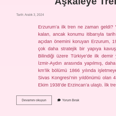
Aşkaleye Tre
Tarih: Aralık 3, 2024
Erzurum’a ilk tren ne zaman geldi?
kalan, ancak konumu itibarıyla tari
açıdan önemini koruyan Erzurum, 19
çok daha stratejik bir yapıya kavuş
Bilindiği üzere Türkiye’de ilk demir 
İzmir-Aydın arasında yapılmış, daha
km’lik bölümü 1866 yılında işletmeye
Sivas Kongresi’nin yıldönümü olan 4 
Ekim 1938’de Erzincan’a ulaştı. İlk t
Aşkaleye
Devamını okuyun
Yorum Bırak
Tren
Ne
Zaman