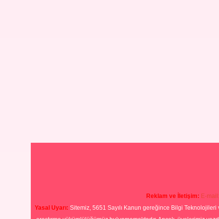
Reklam ve İletişim:
E-mail
Yasal Uyarı:
Sitemiz, 5651 Sayılı Kanun gereğince Bilgi Teknolojileri 