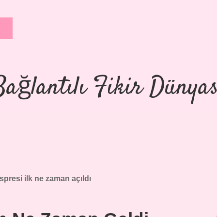
Bağlantılı Fikir Dünyas
presi ilk ne zaman açıldı