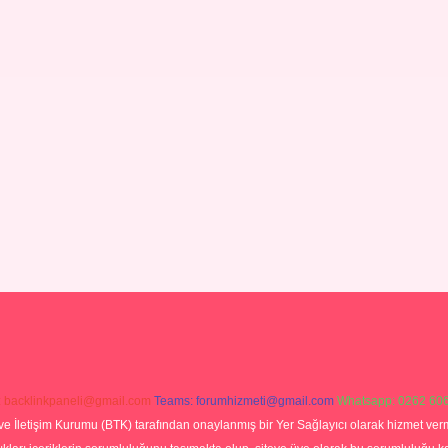
:
backlinkpaneli@gmail.com
Teams:
forumhizmeti@gmail.com
Whatsapp: 0262 606
ve İletişim Kurumu (BTK) tarafından onaylanmış bir Yer Sağlayıcı olarak hizmet verm