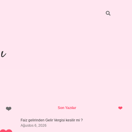
ı
Sidebar
https://ilbetgir.net/
betexper yeni 
Son Yazılar
Faiz gelirinden Gelir Vergisi kesilir mi ?
Ağustos 6, 2026