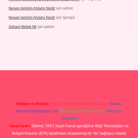
Nesep Isminin Anlamı Nedir
için
admin
Nesep Isminin Anlamı Nedir
için
Şengül
Zebani Melek Mi
için
admin
texper yeni giriş
Reklam ve İletişim:
E-mail:
backlinkpaneli@gmail.com
Teams:
forumhizmeti@gmail.com
Whatsapp: 0262 606 0 726
Telegram:
@karabul
Yasal Uyarı:
Sitemiz, 5651 Sayılı Kanun gereğince Bilgi Teknolojileri ve
İletişim Kurumu (BTK) tarafından onaylanmış bir Yer Sağlayıcı olarak