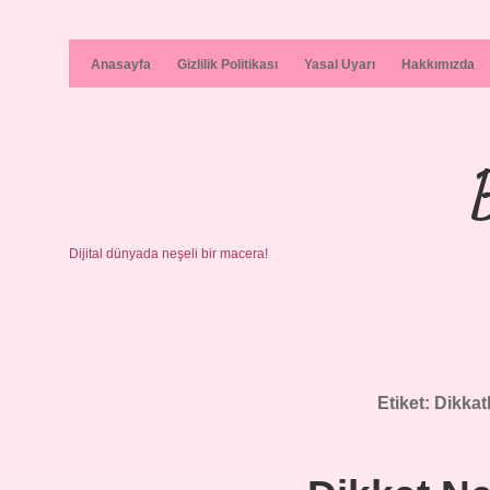
Anasayfa
Gizlilik Politikası
Yasal Uyarı
Hakkımızda
Dijital dünyada neşeli bir macera!
Etiket:
Dikkat