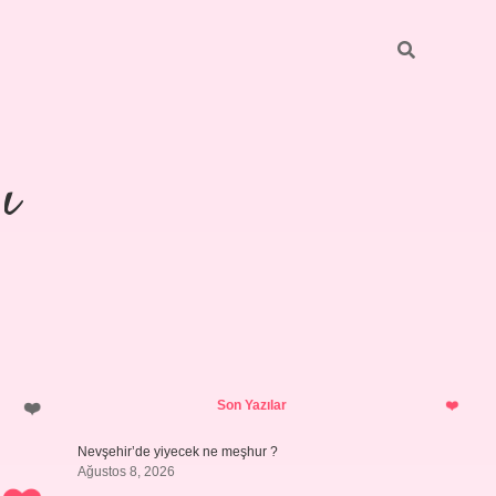
ı
Sidebar
https://ilbetg
Son Yazılar
Nevşehir’de yiyecek ne meşhur ?
Ağustos 8, 2026