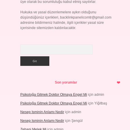
üye olarak bu sorumluluğu kabul etmiş sayılırlar.
Hukuka ve yasal düzenlemelere aykırı olduğunu
düşündüğünüz içerikleri,
backlinkpanelicomtr@gmail.com
adresine bildirmeniz halinde, ilgili içerikler yasal süre
içerisinde sitemizden kaldırılacaktır.
Arama
Son yorumlar
Psikoloğa Gitmek Doktor Olmaya Engel Mi
için
admin
Psikoloğa Gitmek Doktor Olmaya Engel Mi
için
Yiğitbaş
Nesep Isminin Anlamı Nedir
için
admin
Nesep Isminin Anlamı Nedir
için
Şengül
Zebani Melek Mi
için
admin