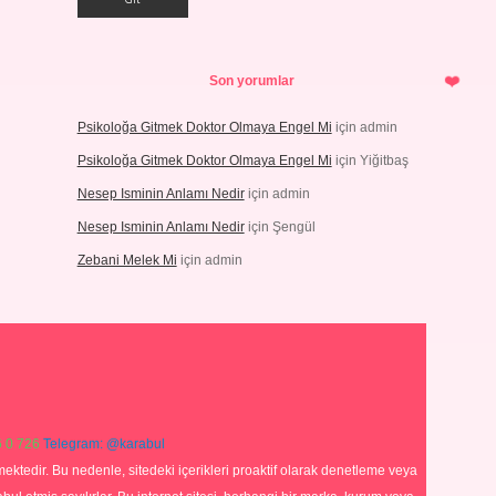
Son yorumlar
Psikoloğa Gitmek Doktor Olmaya Engel Mi
için
admin
Psikoloğa Gitmek Doktor Olmaya Engel Mi
için
Yiğitbaş
Nesep Isminin Anlamı Nedir
için
admin
Nesep Isminin Anlamı Nedir
için
Şengül
Zebani Melek Mi
için
admin
 0 726
Telegram: @karabul
ektedir. Bu nedenle, sitedeki içerikleri proaktif olarak denetleme veya