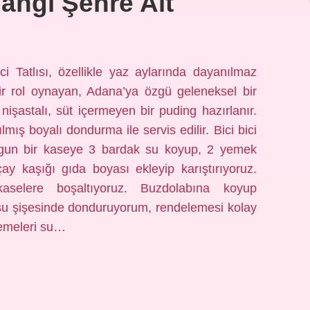
Hangi Şehre Ait
ci Tatlısı, özellikle yaz aylarında dayanılmaz
ir rol oynayan, Adana’ya özgü geleneksel bir
: nişastalı, süt içermeyen bir puding hazırlanır.
lmış boyalı dondurma ile servis edilir. Bici bici
 uygun bir kaseye 3 bardak su koyup, 2 yemek
ay kaşığı gıda boyası ekleyip karıştırıyoruz.
aselere boşaltıyoruz. Buzdolabına koyup
 su şişesinde donduruyorum, rendelemesi kolay
zemeleri su…