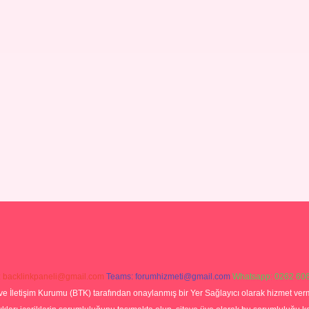
:
backlinkpaneli@gmail.com
Teams:
forumhizmeti@gmail.com
Whatsapp: 0262 606
ve İletişim Kurumu (BTK) tarafından onaylanmış bir Yer Sağlayıcı olarak hizmet verm