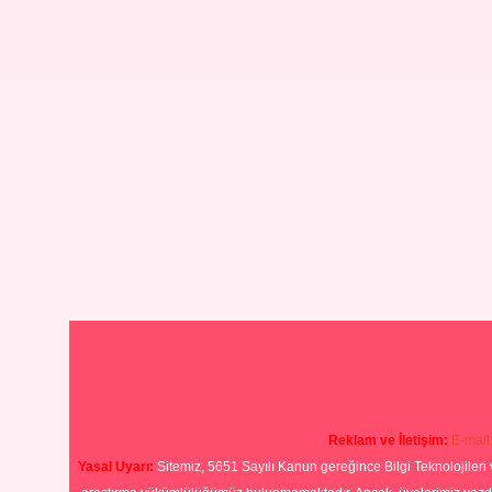
Reklam ve İletişim:
E-mail
Yasal Uyarı:
Sitemiz, 5651 Sayılı Kanun gereğince Bilgi Teknolojileri 