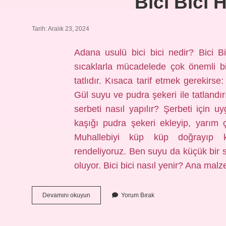
Bici Bici 
Tarih: Aralık 23, 2024
Adana usulü bici bici nedir? Bici Bi
sıcaklarla mücadelede çok önemli b
tatlıdır. Kısaca tarif etmek gerekirse
Gül suyu ve pudra şekeri ile tatlandırı
serbeti nasıl yapılır? Şerbeti için
kaşığı pudra şekeri ekleyip, yarım ç
Muhallebiyi küp küp doğrayıp k
rendeliyoruz. Ben suyu da küçük bir
oluyor. Bici bici nasıl yenir? Ana mal
Bici
Devamını okuyun
Yorum Bırak
Bici
Hangi
Şehre