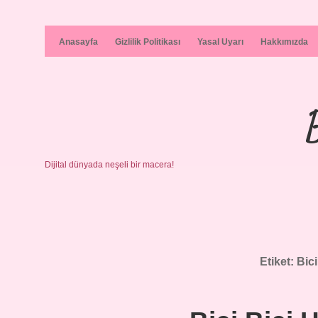
Anasayfa
Gizlilik Politikası
Yasal Uyarı
Hakkımızda
Dijital dünyada neşeli bir macera!
Etiket:
Bici