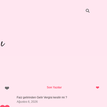
ı
Sidebar
https://ilbetgir.net/
betexper yen
Son Yazılar
Faiz gelirinden Gelir Vergisi kesilir mi ?
Ağustos 6, 2026