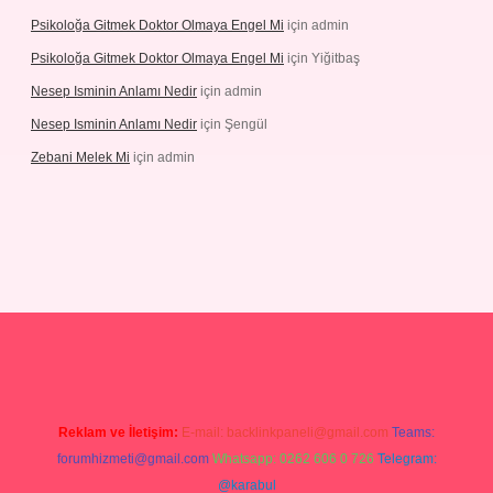
Psikoloğa Gitmek Doktor Olmaya Engel Mi
için
admin
Psikoloğa Gitmek Doktor Olmaya Engel Mi
için
Yiğitbaş
Nesep Isminin Anlamı Nedir
için
admin
Nesep Isminin Anlamı Nedir
için
Şengül
Zebani Melek Mi
için
admin
ps://ilbetgir.net/
betexper yeni giriş
Reklam ve İletişim:
E-mail:
backlinkpaneli@gmail.com
Teams:
forumhizmeti@gmail.com
Whatsapp: 0262 606 0 726
Telegram:
@karabul