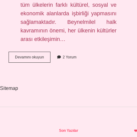
tüm ülkelerin farklı kültürel, sosyal ve
ekonomik alanlarda işbirliği yapmasını
sağlamaktadır. Beynelmilel halk
kavramının önemi, her ülkenin kültürler
arası etkileşimin…
Beynelmilel
Devamını okuyun
2 Yorum
halk
arasında
ne
demek
Sitemap
Sidebar
Son Yazılar