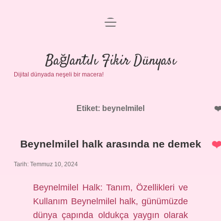
menüyü
Anasayfa
aç
Gizlilik Politikası
Bağlantılı Fikir Dünyası
Dijital dünyada neşeli bir macera!
Yasal Uyarı
Hakkımızda
Etiket:
beynelmilel
Beynelmilel halk arasında ne demek
Tarih: Temmuz 10, 2024
Beynelmilel Halk: Tanım, Özellikleri ve
Kullanım Beynelmilel halk, günümüzde
dünya çapında oldukça yaygın olarak