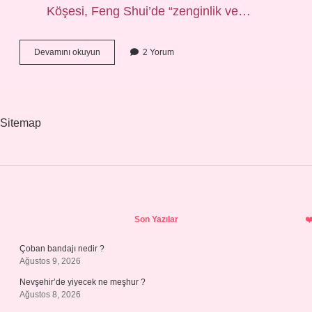
Köşesi, Feng Shui’de “zenginlik ve…
Evin
Devamını okuyun
2 Yorum
Bereket
Köşesine
Ne
Konur
Sitemap
Sidebar
Son Yazılar
Çoban bandajı nedir ?
Ağustos 9, 2026
Nevşehir’de yiyecek ne meşhur ?
Ağustos 8, 2026