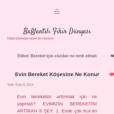
menüyü
Anasayfa
aç
Gizlilik Politikası
Bağlantılı Fikir Dünyası
Dijital dünyada neşeli bir macera!
Yasal Uyarı
Hakkımızda
Etiket:
Bereket için cüzdan ne renk olmalı
Evin Bereket Köşesine Ne Konur
Tarih: Eylül 8, 2024
Evin bereketini arttırmak için ne
yapmalı? EVİMİZİN BEREKETİNİ
ARTIRAN 8 ŞEY. 1. Evde çok Kur’an