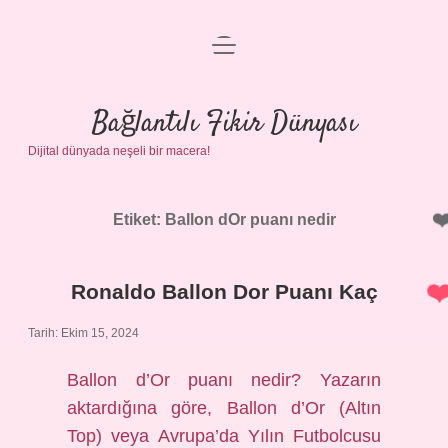
menüyü
Anasayfa
aç
Gizlilik Politikası
Bağlantılı Fikir Dünyası
Dijital dünyada neşeli bir macera!
Yasal Uyarı
Hakkımızda
Etiket:
Ballon dOr puanı nedir
Ronaldo Ballon Dor Puanı Kaç
Tarih: Ekim 15, 2024
Ballon d’Or puanı nedir? Yazarın
aktardığına göre, Ballon d’Or (Altın
Top) veya Avrupa’da Yılın Futbolcusu