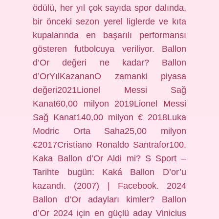
ödülü, her yıl çok sayıda spor dalında,
bir önceki sezon yerel liglerde ve kıta
kupalarında en başarılı performansı
gösteren futbolcuya veriliyor. Ballon
d’Or değeri ne kadar? Ballon
d’OrYılKazananO zamanki piyasa
değeri2021Lionel Messi Sağ
Kanat60,00 milyon 2019Lionel Messi
Sağ Kanat140,00 milyon € 2018Luka
Modric Orta Saha25,00 milyon
€2017Cristiano Ronaldo Santrafor100.
Kaka Ballon d’Or Aldi mi? S Sport –
Tarihte bugün: Kaká Ballon D’or’u
kazandı. (2007) | Facebook. 2024
Ballon d’Or adayları kimler? Ballon
d’Or 2024 için en güçlü aday Vinicius