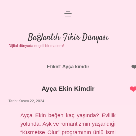
menüyü
Anasayfa
aç
Gizlilik Politikası
Bağlantılı Fikir Dünyası
Dijital dünyada neşeli bir macera!
Yasal Uyarı
Hakkımızda
Etiket:
Ayça kimdir
Ayça Ekin Kimdir
Tarih: Kasım 22, 2024
Ayça Ekin beğen kaç yaşında? Evlilik
yolunda; Aşk ve romantizmin yaşandığı
“Kısmetse Olur” programının ünlü ismi