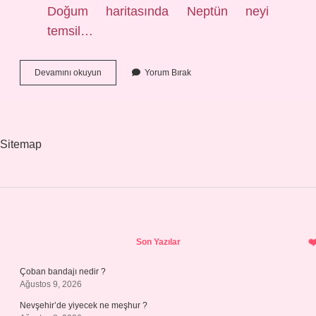
Doğum haritasında Neptün neyi
temsil…
5
Devamını okuyun
Yorum Bırak
Ev
Neptün
Neyi
Temsil
Eder
Sitemap
Sidebar
Son Yazılar
Çoban bandajı nedir ?
Ağustos 9, 2026
Nevşehir’de yiyecek ne meşhur ?