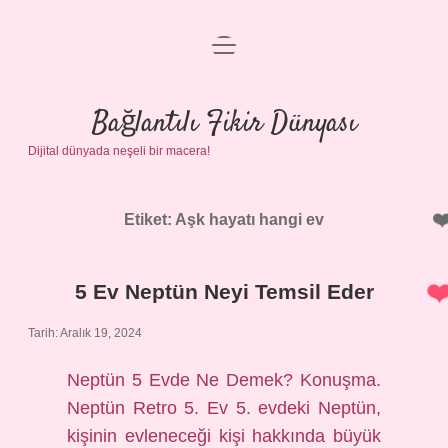
menüyü
Anasayfa
aç
Gizlilik Politikası
Bağlantılı Fikir Dünyası
Dijital dünyada neşeli bir macera!
Yasal Uyarı
Hakkımızda
Etiket:
Aşk hayatı hangi ev
5 Ev Neptün Neyi Temsil Eder
Tarih: Aralık 19, 2024
Neptün 5 Evde Ne Demek? Konuşma.
Neptün Retro 5. Ev 5. evdeki Neptün,
kişinin evleneceği kişi hakkında büyük