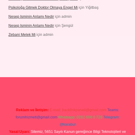
Psikoloğa Gitmek Doktor Olmaya Engel Mi
için
Yiğitbaş
Nesep Isminin Anlamı Nedir
için
admin
Nesep Isminin Anlamı Nedir
için
Şengül
Zebani Melek Mi
için
admin
texper yeni giriş
Reklam ve İletişim:
E-mail:
backlinkpaneli@gmail.com
Teams:
forumhizmeti@gmail.com
Whatsapp: 0262 606 0 726
Telegram:
@karabul
Yasal Uyarı:
Sitemiz, 5651 Sayılı Kanun gereğince Bilgi Teknolojileri ve