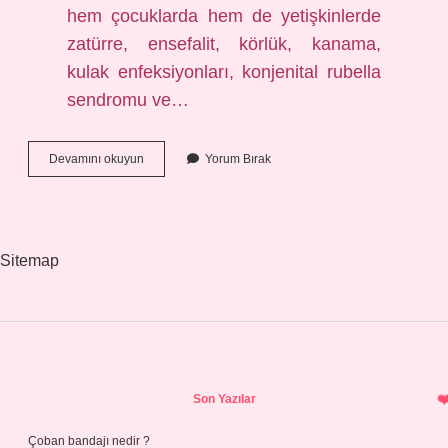
hem çocuklarda hem de yetişkinlerde
zatürre, ensefalit, körlük, kanama,
kulak enfeksiyonları, konjenital rubella
sendromu ve…
Neden
Devamını okuyun
Yorum Bırak
Aşı
Oluyoruz
Sitemap
Sidebar
Son Yazılar
Çoban bandajı nedir ?