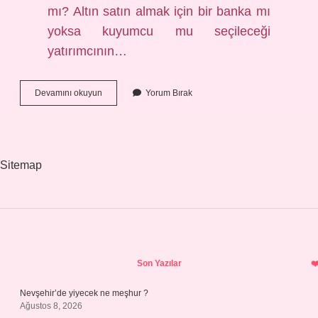
mı? Altın satın almak için bir banka mı
yoksa kuyumcu mu seçileceği
yatırımcının…
Kiralık
Devamını okuyun
Yorum Bırak
Kasa
Mı
Altın
Hesabı
Mı
Sitemap
Sidebar
Son Yazılar
Nevşehir’de yiyecek ne meşhur ?
Ağustos 8, 2026