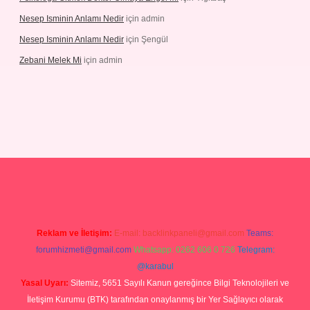
Nesep Isminin Anlamı Nedir
için
admin
Nesep Isminin Anlamı Nedir
için
Şengül
Zebani Melek Mi
için
admin
ps://ilbetgir.net/
betexper yeni giriş
Reklam ve İletişim:
E-mail:
backlinkpaneli@gmail.com
Teams:
forumhizmeti@gmail.com
Whatsapp: 0262 606 0 726
Telegram:
@karabul
Yasal Uyarı:
Sitemiz, 5651 Sayılı Kanun gereğince Bilgi Teknolojileri ve
İletişim Kurumu (BTK) tarafından onaylanmış bir Yer Sağlayıcı olarak