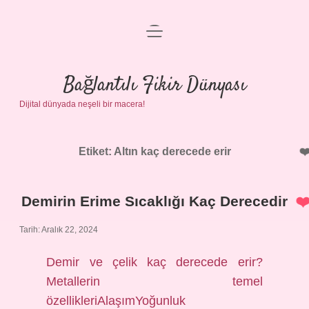
menüyü
Anasayfa
aç
Gizlilik Politikası
Bağlantılı Fikir Dünyası
Dijital dünyada neşeli bir macera!
Yasal Uyarı
Hakkımızda
Etiket:
Altın kaç derecede erir
Demirin Erime Sıcaklığı Kaç Derecedir
Tarih: Aralık 22, 2024
Demir ve çelik kaç derecede erir?
Metallerin temel
özellikleriAlaşımYoğunluk