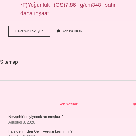
°F)Yoğunluk (OS)7.86 g/cm348 satır
daha İnşaat…
Demirin
Devamını okuyun
Yorum Bırak
Erime
Sıcaklığı
Kaç
Derecedir
Sitemap
Sidebar
Son Yazılar
Nevşehir’de yiyecek ne meşhur ?
Ağustos 8, 2026
Faiz gelirinden Gelir Vergisi kesilir mi ?