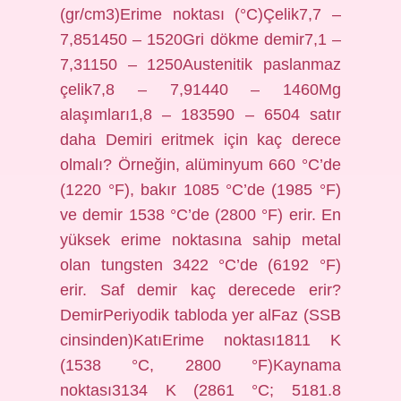
(gr/cm3)Erime noktası (°C)Çelik7,7 –
7,851450 – 1520Gri dökme demir7,1 –
7,31150 – 1250Austenitik paslanmaz
çelik7,8 – 7,91440 – 1460Mg
alaşımları1,8 – 183590 – 6504 satır
daha Demiri eritmek için kaç derece
olmalı? Örneğin, alüminyum 660 °C’de
(1220 °F), bakır 1085 °C’de (1985 °F)
ve demir 1538 °C’de (2800 °F) erir. En
yüksek erime noktasına sahip metal
olan tungsten 3422 °C’de (6192 °F)
erir. Saf demir kaç derecede erir?
DemirPeriyodik tabloda yer alFaz (SSB
cinsinden)KatıErime noktası1811 K
(1538 °C, 2800 °F)Kaynama
noktası3134 K (2861 °C; 5181.8