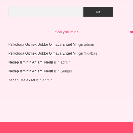
Arama
Son yorumlar
Psikoloğa Gitmek Doktor Olmaya Engel Mi
için
admin
Psikoloğa Gitmek Doktor Olmaya Engel Mi
için
Yiğitbaş
Nesep Isminin Anlamı Nedir
için
admin
Nesep Isminin Anlamı Nedir
için
Şengül
Zebani Melek Mi
için
admin
ps://ilbetgir.net/
betexper yeni giriş