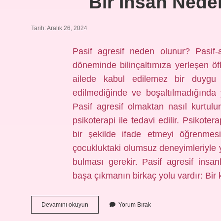
Bir Insan Neden
Tarih: Aralık 26, 2024
Pasif agresif neden olunur? Pasif-a
döneminde bilinçaltımıza yerleşen öf
ailede kabul edilemez bir duygu 
edilmediğinde ve boşaltılmadığında ya
Pasif agresif olmaktan nasıl kurtulur
psikoterapi ile tedavi edilir. Psikoter
bir şekilde ifade etmeyi öğrenmesin
çocukluktaki olumsuz deneyimleriyle 
bulması gerekir. Pasif agresif insanl
başa çıkmanın birkaç yolu vardır: Bir
Bir
Devamını okuyun
Yorum Bırak
Insan