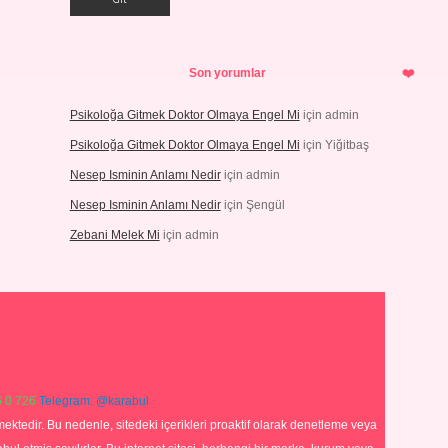
Son yorumlar
Psikoloğa Gitmek Doktor Olmaya Engel Mi
için
admin
Psikoloğa Gitmek Doktor Olmaya Engel Mi
için
Yiğitbaş
Nesep Isminin Anlamı Nedir
için
admin
Nesep Isminin Anlamı Nedir
için
Şengül
Zebani Melek Mi
için
admin
 0 726
Telegram: @karabul
ektedir. Bu nedenle, sitedeki içerikleri proaktif olarak denetleme veya