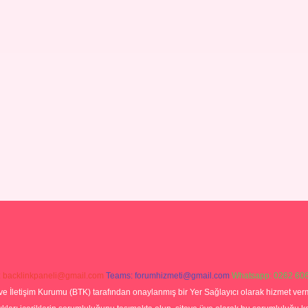
:
backlinkpaneli@gmail.com
Teams:
forumhizmeti@gmail.com
Whatsapp: 0262 606
ve İletişim Kurumu (BTK) tarafından onaylanmış bir Yer Sağlayıcı olarak hizmet verm