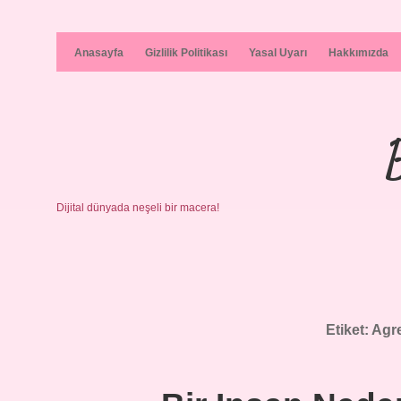
Anasayfa
Gizlilik Politikası
Yasal Uyarı
Hakkımızda
Dijital dünyada neşeli bir macera!
Etiket:
Agre