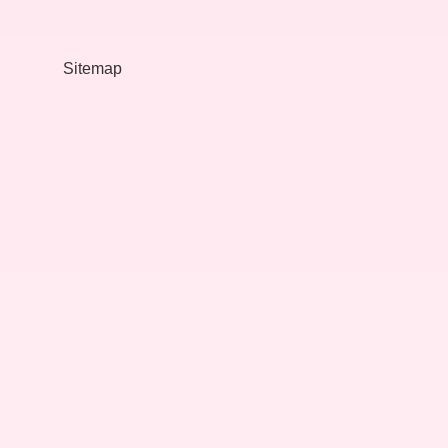
Neden
Pasif
Agresif
Olur
Sitemap