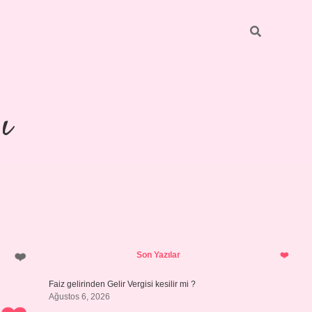
ı
Sidebar
https://ilbetg
Son Yazılar
Faiz gelirinden Gelir Vergisi kesilir mi ?
Ağustos 6, 2026