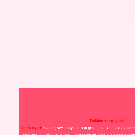
Reklam ve İletişim:
E-mail
Yasal Uyarı:
Sitemiz, 5651 Sayılı Kanun gereğince Bilgi Teknolojileri 