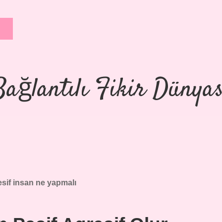
Bağlantılı Fikir Dünyas
sif insan ne yapmalı