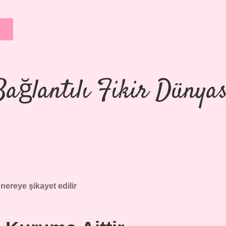
Bağlantılı Fikir Dünyas
nereye şikayet edilir