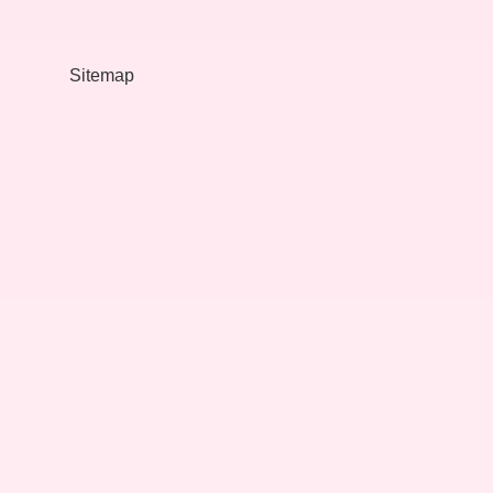
Kuruma
Aittir
Sitemap