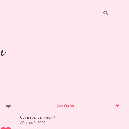
ı
Sidebar
https://ilbetg
Son Yazılar
Çoban bandajı nedir ?
Ağustos 9, 2026