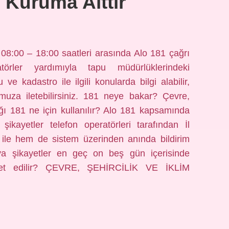
 Kuruma Aittir
 08:00 – 18:00 saatleri arasında Alo 181 çağrı
atörler yardımıyla tapu müdürlüklerindeki
u ve kadastro ile ilgili konularda bilgi alabilir,
umuza iletebilirsiniz. 181 neye bakar? Çevre,
lığı 181 ne için kullanılır? Alo 181 kapsamında
ikayetler telefon operatörleri tarafından İl
le hem de sistem üzerinden anında bildirim
veya şikayetler en geç on beş gün içerisinde
ayet edilir? ÇEVRE, ŞEHİRCİLİK VE İKLİM