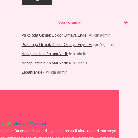
Son yorumlar
Psikoloğa Gitmek Doktor Olmaya Engel Mi
için
admin
Psikoloğa Gitmek Doktor Olmaya Engel Mi
için
Yiğitbaş
Nesep Isminin Anlamı Nedir
için
admin
Nesep Isminin Anlamı Nedir
için
Şengül
Zebani Melek Mi
için
admin
 0 726
Telegram: @karabul
ektedir. Bu nedenle, sitedeki içerikleri proaktif olarak denetleme veya