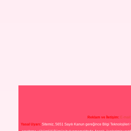
Reklam ve İletişim:
E-mail
Yasal Uyarı:
Sitemiz, 5651 Sayılı Kanun gereğince Bilgi Teknolojileri 