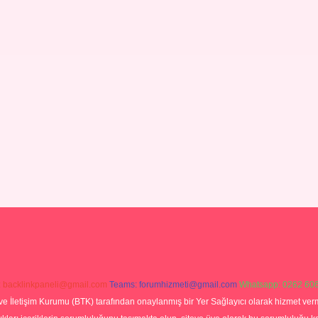
:
backlinkpaneli@gmail.com
Teams:
forumhizmeti@gmail.com
Whatsapp: 0262 606
ve İletişim Kurumu (BTK) tarafından onaylanmış bir Yer Sağlayıcı olarak hizmet verm