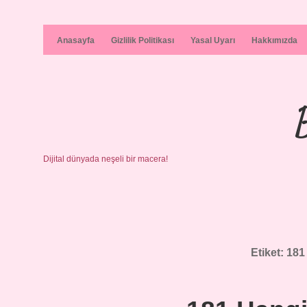
Anasayfa
Gizlilik Politikası
Yasal Uyarı
Hakkımızda
Dijital dünyada neşeli bir macera!
Etiket:
181 