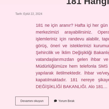
181 Hangi
Tarih: Eylül 22, 2024
181 ne için aranır? Hafta içi her gün
merkezimizi arayabilirsiniz. Oper
işlemleriniz için randevu alabilir, tap
görüş, öneri ve isteklerinizi kurum
Şehircilik ve İklim Değişikliği Bakan
vatandaşlarımızdan gelen ihbar ve ş
Müdürlüğümüze hem telefonla SMS i
yapılarak iletilmektedir. İhbar ve/
kapatılmaktadır. 181 nereye şik
DEĞİŞİKLİĞİ BAKANLIĞI. Alo 181…
181
Devamını okuyun
Yorum Bırak
Hangi